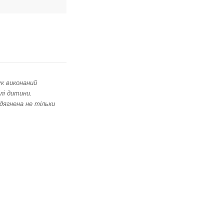
ук виконаний
лі дитини.
дягнена не тільки