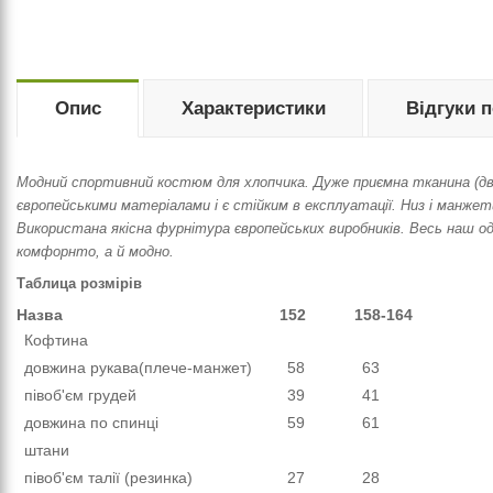
Опис
Характеристики
Відгуки 
Модний спортивний костюм для хлопчика. Дуже приємна тканина (дву
європейськими матеріалами і є стійким в експлуатації. Низ і манже
Використана якісна фурнітура європейських виробників. Весь наш од
комфорнто, а й модно.
Таблица розмірів
Назва
152
158-164
Кофтина
довжина рукава(плече-манжет)
58
63
півоб'єм грудей
39
41
довжина по спинці
59
61
штани
півоб'єм талії (резинка)
27
28