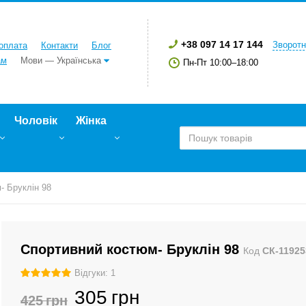
+38 097 14 17 144
Зворотн
 оплата
Контакти
Блог
ам
Мови — Українська
Пн-Пт 10:00–18:00
Чоловік
Жінка
- Бруклін 98
Спортивний костюм- Бруклін 98
Код
СК-11925
Відгуки: 1
305
грн
425
грн