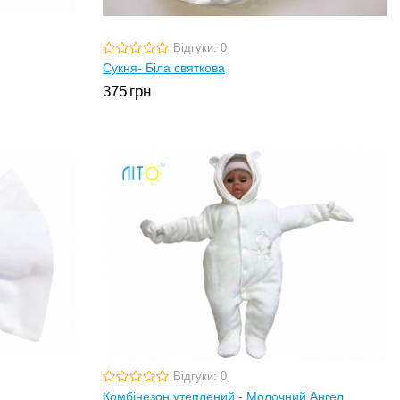
Відгуки: 0
Сукня- Біла святкова
375
грн
Відгуки: 0
Комбінезон утеплений - Молочний Ангел