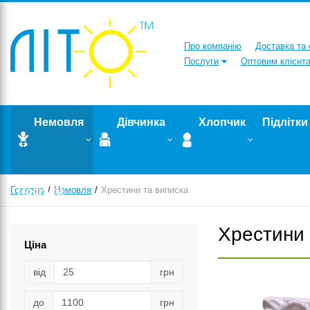
Про компанію
Доставка та
Послуги
Оптовим клієнт
Немовля
Дівчинка
Хлопчик
Підлітки
Головна
Послуги
Немовля
Хрестини та виписка
Хрестини 
Ціна
від
грн
до
грн