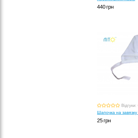
440
грн
Відгуки: 
Шапочка на завязку 
25
грн