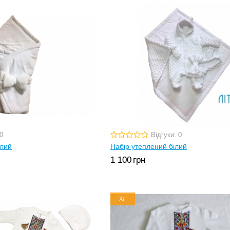
0
Відгуки: 0
ілий
Набір утеплений білий
1 100
грн
Хіт