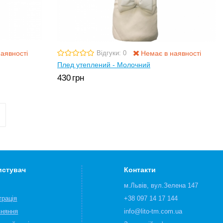
аявності
Немає в наявності
Відгуки: 0
Плед утеплений - Молочний
430
грн
истувач
Контакти
м.Львів, вул.Зелена 147
трація
+38 097 14 17 144
вняння
info@lito-tm.com.ua