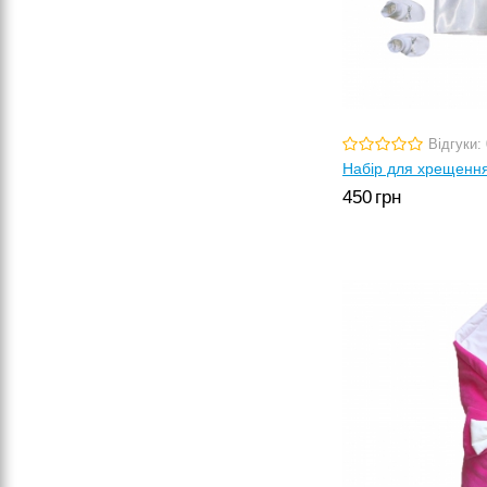
Відгуки: 
Набір для хрещення
450
грн