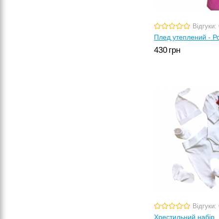
Відгуки: 
Плед утеплений - Р
430
грн
Відгуки: 
Хрестильний набір