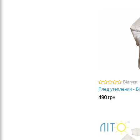
Відгуки: 
Плед утеплений - Б
490
грн