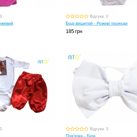
0
Відгуки: 0
ожевий
Боді вишитий - Рожеві троянди
185
грн
0
Відгуки: 0
Пов'язка - Біла