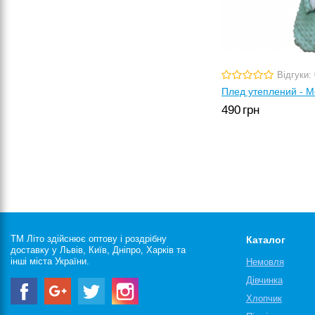
Відгуки: 
Плед утеплений - 
490
грн
ТМ Літо здійснює оптову і роздрібну
Каталог
доставку у Львів, Київ, Дніпро, Харків та
інші міста України.
Немовля
Дівчинка
Хлопчик