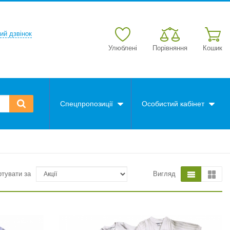
ий дзвінок
Улюблені
Порівняння
Кошик
Спецпропозиції
Особистий кабінет
ртувати за
Вигляд