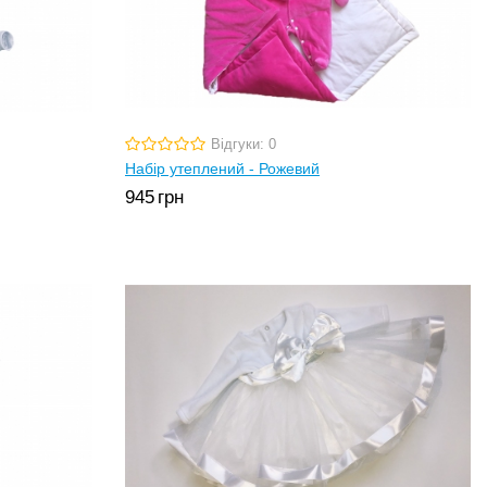
Відгуки: 0
Набір утеплений - Рожевий
945
грн