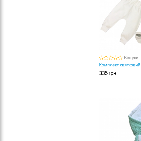
Відгуки: 
Комплект святковий 
335
грн