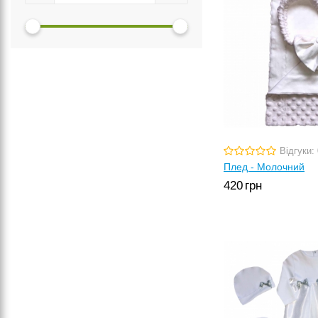
Відгуки: 
Плед - Молочний
420
грн