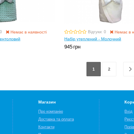
Немає в наявності
Немає в н
0
Відгуки: 0
Ментоловий
Набір утеплений - Молочний
945
грн
1
2
Магазин
Кор
Про компанію
Вхід
Доставка та оплата
Реєс
Контакти
Порі