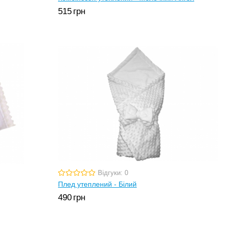
515
грн
Відгуки: 0
Плед утеплений - Білий
490
грн