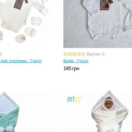
0
Відгуки: 0
для хлопчика - Гуцул
Бодік - Гуцул
185
грн