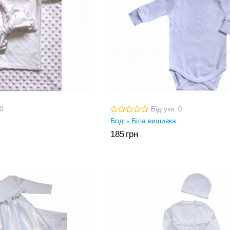
0
Відгуки: 0
Боді - Біла вишивка
185
грн