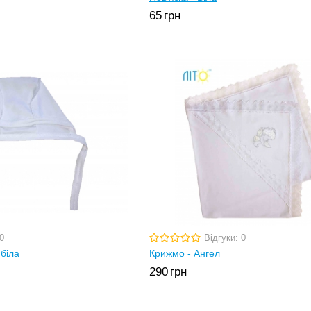
65
грн
0
Відгуки: 0
біла
Крижмо - Ангел
290
грн