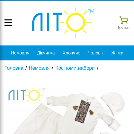
Кошик
Немовля
Дівчинка
Хлопчик
Чоловік
Жінка
Головна
Немовля
Костюми,набори