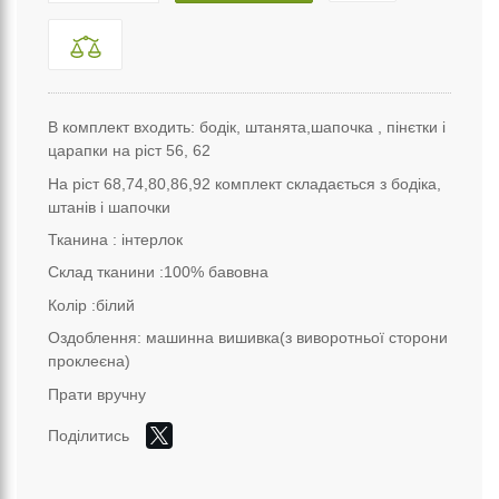
В комплект входить: бодік, штанята,шапочка , пінєтки і
царапки на ріст 56, 62
На ріст 68,74,80,86,92 комплект складається з бодіка,
штанів і шапочки
Тканина : інтерлок
Склад тканини :100% бавовна
Колір :білий
Оздоблення: машинна вишивка(з виворотньої сторони
проклеєна)
Прати вручну
Поділитись