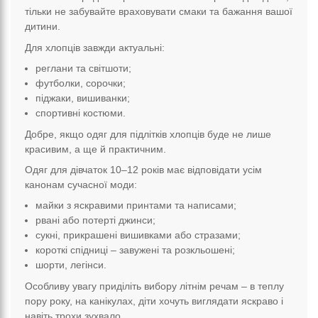
тільки не забувайте враховувати смаки та бажання вашої
дитини.
Для хлопців завжди актуальні:
реглани та світшоти;
футболки, сорочки;
піджаки, вишиванки;
спортивні костюми.
Добре, якщо одяг для підлітків хлопців буде не лише
красивим, а ще й практичним.
Одяг для дівчаток 10–12 років має відповідати усім
канонам сучасної моди:
майки з яскравими принтами та написами;
рвані або потерті джинси;
сукні, прикрашені вишивками або стразами;
короткі спідниці – завужені та розкльошені;
шорти, легінси.
Особливу увагу приділіть вибору літнім речам – в теплу
пору року, на канікулах, діти хочуть виглядати яскраво і
навіть трохи зухвало.