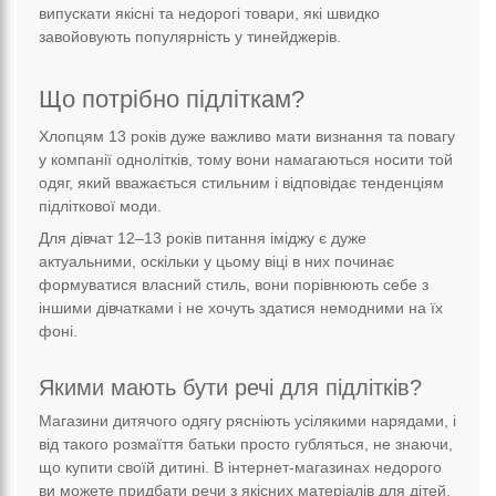
випускати якісні та недорогі товари, які швидко
завойовують популярність у тинейджерів.
Що потрібно підліткам?
Хлопцям 13 років дуже важливо мати визнання та повагу
у компанії однолітків, тому вони намагаються носити той
одяг, який вважається стильним і відповідає тенденціям
підліткової моди.
Для дівчат 12–13 років питання іміджу є дуже
актуальними, оскільки у цьому віці в них починає
формуватися власний стиль, вони порівнюють себе з
іншими дівчатками і не хочуть здатися немодними на їх
фоні.
Якими мають бути речі для підлітків?
Магазини дитячого одягу рясніють усілякими нарядами, і
від такого розмаїття батьки просто губляться, не знаючи,
що купити своїй дитині. В інтернет-магазинах недорого
ви можете придбати речи з якісних матеріалів для дітей,