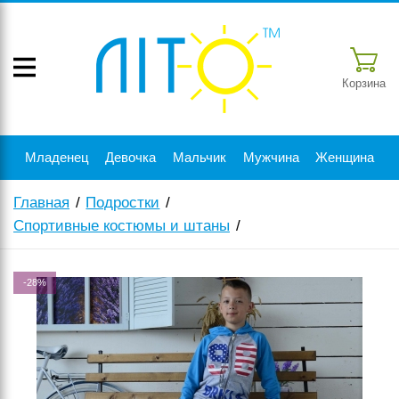
Корзина
Младенец
Девочка
Мальчик
Мужчина
Женщина
Главная
Подростки
Спортивные костюмы и штаны
-28%