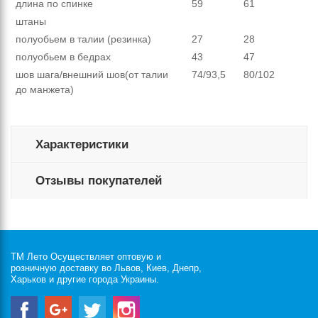
длина по спинке
59
61
штаны
полуобьем в талии (резинка)
27
28
полуобьем в бедрах
43
47
шов шага/внешний шов(от талии
74/93,5
80/102
до манжета)
Характеристики
Отзывы покупателей
ТМ Лето Осуществляет оптовую и
розничную доставку во Львов, Киев, Днепр,
Харьков и другие города Украины.