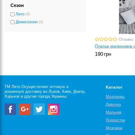
Сезон
Лето
(3)
Демисезонн
(1)
Отзывы:
Платье малиновое 
190
грн
ТМ Лето Осуществляет оптовую и
Каталог
розничную доставку во Львов, Киев, Днепр,
Харьков и другие города Украины.
Младенец
Девочка
Мальчик
Подростки
Мужчина