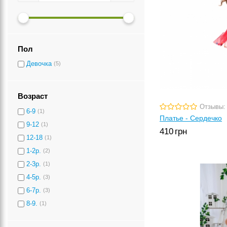
Пол
Девочка
(5)
Возраст
Отзывы:
6-9
(1)
Платье - Сердечко
9-12
(1)
410
грн
12-18
(1)
1-2р.
(2)
2-3р.
(1)
4-5р.
(3)
6-7р.
(3)
8-9.
(1)