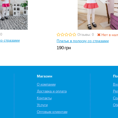
 0
Нет в на
Отзывы: 0
со стразами
Платье в полоску со стразами
190
грн
Магазин
По
О компании
Вх
Доставка и оплата
Ре
Контакты
Ср
Услуги
Об
Оптовым клиентам