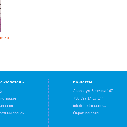
личии
льзователь
Контакты
од
Львов, ул.Зеленая 147
гистрация
+38 097 14 17 144
авнения
info@lito-tm.com.ua
ратный звонок
Обратная связь