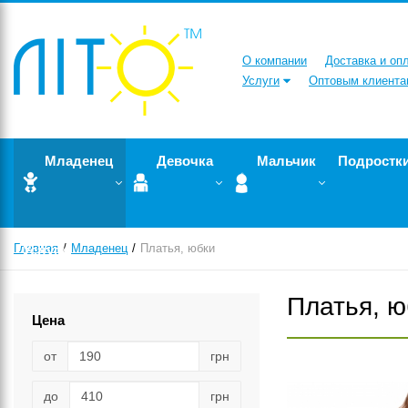
О компании
Доставка и оп
Услуги
Оптовым клиента
Младенец
Девочка
Мальчик
Подростк
Главная
Услуги
Младенец
Платья, юбки
Платья, ю
Цена
от
грн
до
грн