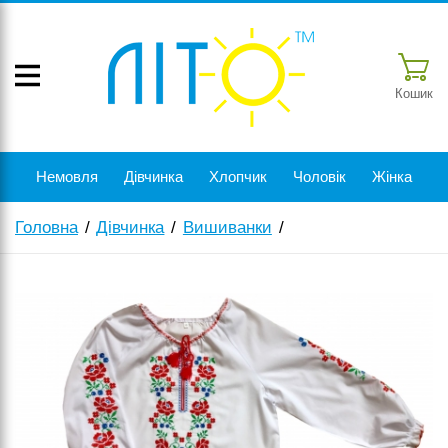
Кошик
Немовля
Дівчинка
Хлопчик
Чоловік
Жінка
Головна
Дівчинка
Вишиванки