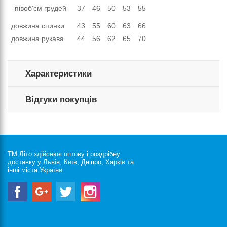
півоб'єм грудей
37
46
50
53
55
довжина спинки
43
55
60
63
66
довжина рукава
44
56
62
65
70
Характеристики
Відгуки покупців
ТМ Літо здійснює оптову і роздрібну
доставку у Львів, Київ, Дніпро, Харків та
інші міста України.