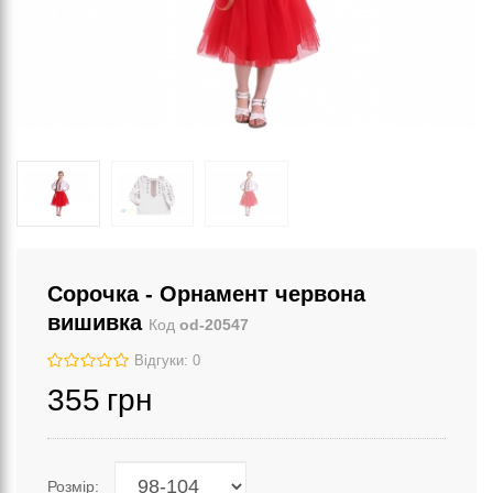
Сорочка - Орнамент червона
вишивка
Код
od-20547
Відгуки: 0
355
грн
Розмір: