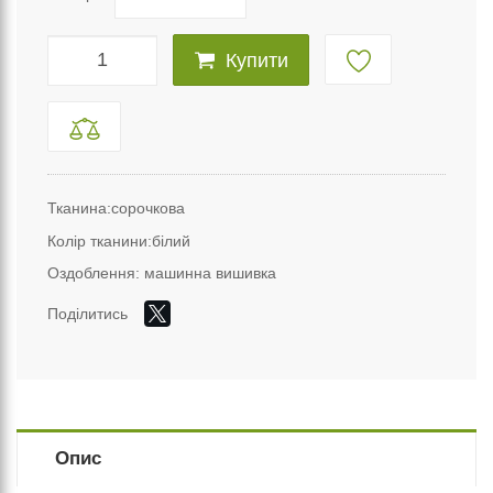
Купити
Тканина:сорочкова
Колір тканини:білий
Оздоблення: машинна вишивка
Поділитись
Опис