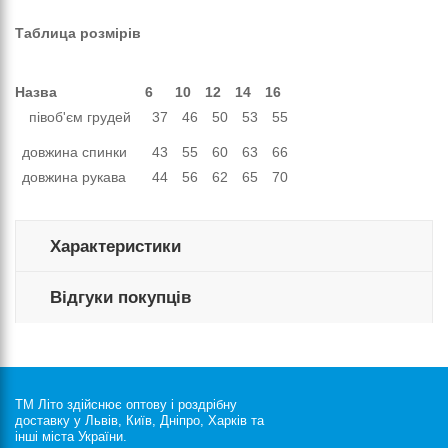
Таблица розмірів
Назва
6
10
12
14
16
півоб'єм грудей
37
46
50
53
55
довжина спинки
43
55
60
63
66
довжина рукава
44
56
62
65
70
Характеристики
Відгуки покупців
ТМ Літо здійснює оптову і роздрібну
доставку у Львів, Київ, Дніпро, Харків та
інші міста України.