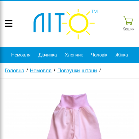
Кошик
Немовля
Дівчинка
Хлопчик
Чоловік
Жінка
Головна
Немовля
Повзунки,штани