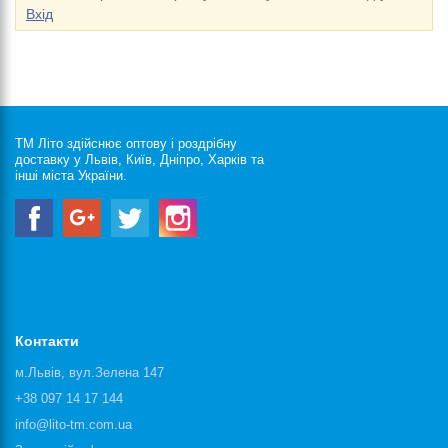
Вхід
ТМ Літо здійснює оптову і роздрібну
доставку у Львів, Київ, Дніпро, Харків та
інші міста України.
Контакти
м.Львів, вул.Зелена 147
+38 097 14 17 144
info@lito-tm.com.ua