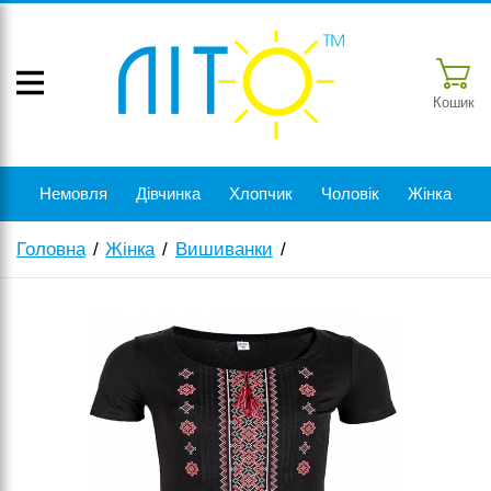
Кошик
Немовля
Дівчинка
Хлопчик
Чоловік
Жінка
Головна
Жінка
Вишиванки