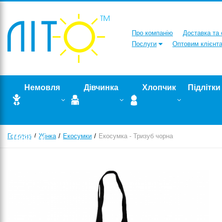
Про компанію
Доставка та
Послуги
Оптовим клієнт
Немовля
Дівчинка
Хлопчик
Підлітки
Головна
Послуги
Жінка
Екосумки
Екосумка - Тризуб чорна