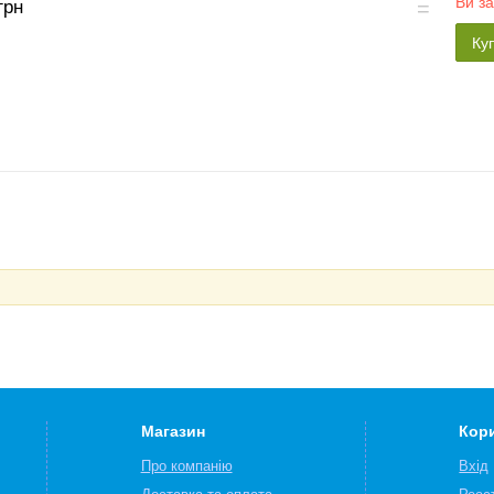
Ви з
грн
Ку
Магазин
Кор
Про компанію
Вхід