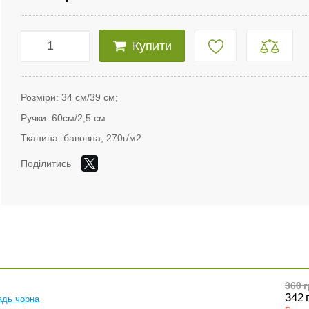
Купити
Розміри: 34 см/39 см;
Ручки: 60см/2,5 см
Тканина: бавовна, 270г/м2
Поділитись
360
г
342
адь чорна