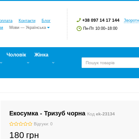
+38 097 14 17 144
Зворотн
 оплата
Контакти
Блог
ам
Мови — Українська
Пн-Пт 10:00–18:00
Чоловік
Жінка
Екосумка - Тризуб чорна
Код
ek-23134
Відгуки: 0
180
грн