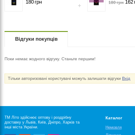
180
грн
162
180
грн
Відгуки покупців
Поки немає жодного відгуку. Станьте першим!
Тільки авторизовані користувачі можуть залишати відгуки
Вхід
ТМ Літо здійснює оптову і роздрібну
Каталог
доставку у Львів, Київ, Дніпро, Харків та
інші міста України.
Немовля