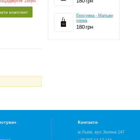
180
грн
аощаджуєте
18грн
пити комплект
Екосумка - Мальви
чорна
180
грн
истувач
Контакти
м.Львів, вул.Зелена 147