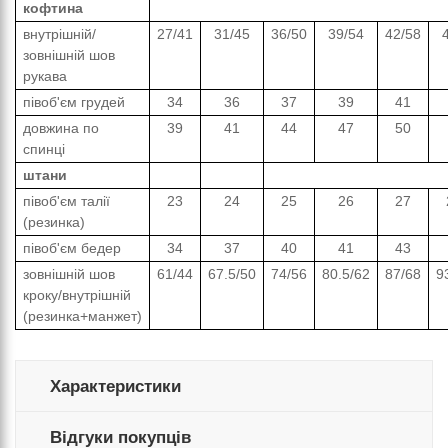
кофтина
внутрішній/
27/41
31/45
36/50
39/54
42/58
зовнішній шов
рукава
півоб'єм грудей
34
36
37
39
41
довжина по
39
41
44
47
50
спинці
штани
півоб'єм талії
23
24
25
26
27
(резинка)
півоб'єм бедер
34
37
40
41
43
зовнішній шов
61/44
67.5/50
74/56
80.5/62
87/68
9
кроку/внутрішній
(резинка+манжет)
Характеристики
Відгуки покупців