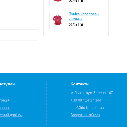
375
грн
Туніка коралова -
Лялька
375
грн
истувач
Контакти
м.Львів, вул.Зелена 147
трація
+38 097 14 17 144
вняння
info@lito-tm.com.ua
отний дзвінок
Зворотній зв'язок