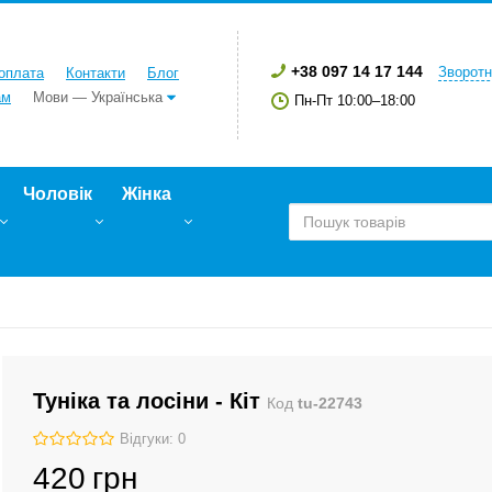
+38 097 14 17 144
Зворотн
 оплата
Контакти
Блог
ам
Мови — Українська
Пн-Пт 10:00–18:00
Чоловік
Жінка
Туніка та лосіни - Кіт
Код
tu-22743
Відгуки: 0
420
грн