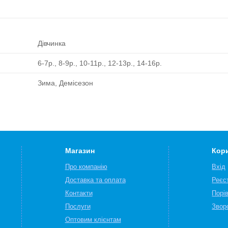
Дівчинка
6-7р., 8-9р., 10-11р., 12-13р., 14-16р.
Зима, Демісезон
Магазин
Кор
Про компанію
Вхід
Доставка та оплата
Реєс
Контакти
Порі
Послуги
Звор
Оптовим клієнтам