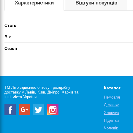
Характеристики
Відгуки покупців
Стать
Вік
Сезон
ТМ Літо здійснює оптову і роздрібну
Каталог
доставку у Львів, Київ, Дніпро, Харків та
інші міста України.
Немовля
Дівчинка
Хлопчик
Підлітки
Чоловік