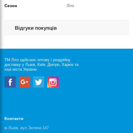
Сезон
Літо
Відгуки покупців
ТМ Літо здійснює оптову і роздрібну
доставку у Львів, Київ, Дніпро, Харків та
інші міста України.
Контакти
м.Львів, вул.Зелена 147