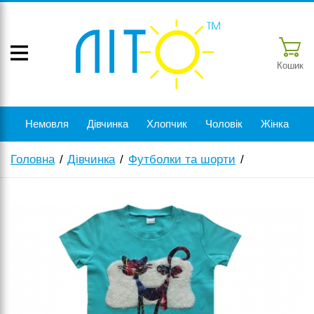
Кошик
Немовля
Дівчинка
Хлопчик
Чоловік
Жінка
Головна
Дівчинка
Футболки та шорти