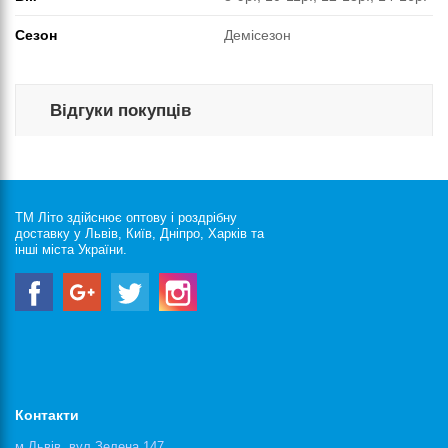
Сезон
Демісезон
Відгуки покупців
ТМ Літо здійснює оптову і роздрібну
доставку у Львів, Київ, Дніпро, Харків та
інші міста України.
Контакти
м.Львів, вул.Зелена 147