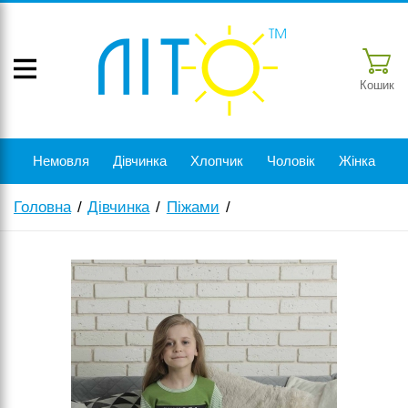
Кошик
Немовля
Дівчинка
Хлопчик
Чоловік
Жінка
Головна
Дівчинка
Піжами