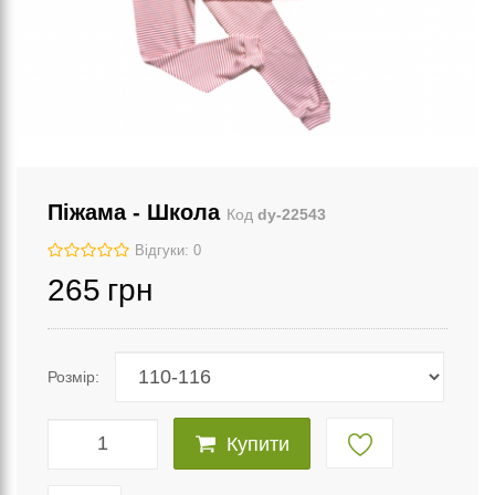
Піжама - Школа
Код
dy-22543
Відгуки: 0
265
грн
Розмір:
Купити