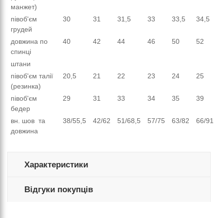
манжет)
півоб'єм
30
31
31,5
33
33,5
34,5
грудей
довжина по
40
42
44
46
50
52
спинці
штани
півоб'єм талії
20,5
21
22
23
24
25
(резинка)
півоб'єм
29
31
33
34
35
39
бедер
вн. шов та
38
/55,5
42
/
62
51/68,5
57/75
63/82
66/91
довжина
Характеристики
Відгуки покупців