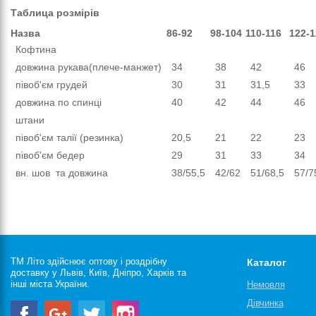
Таблица розмірів
Назва
86-92
98-104
110-116
122-1
Кофтина
довжина рукава(плече-манжет)
34
38
42
46
півоб'єм грудей
30
31
31,5
33
довжина по спинці
40
42
44
46
штани
півоб'єм талії (резинка)
20,5
21
22
23
півоб'єм бедер
29
31
33
34
вн. шов та довжина
38
/55,5
42
/
62
51/68,5
57/7
ТМ Літо здійснює оптову і роздрібну
Каталог
доставку у Львів, Київ, Дніпро, Харків та
інші міста України.
Немовля
Дівчинка