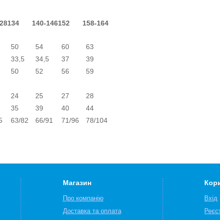
28
134
140-146
152
158-164
50
54
60
63
33,5
34,5
37
39
50
52
56
59
24
25
27
28
35
39
40
44
5
63/82
66/91
71/96
78/104
Магазин
Кор
Про компанію
Вхід
Доставка та оплата
Реєс