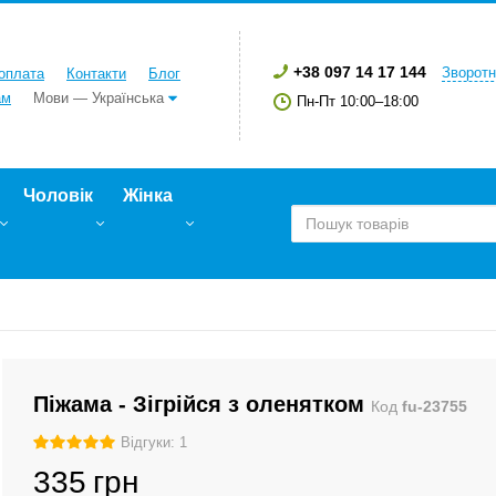
+38 097 14 17 144
Зворотн
 оплата
Контакти
Блог
ам
Мови — Українська
Пн-Пт 10:00–18:00
Чоловік
Жінка
Піжама - Зігрійся з оленятком
Код
fu-23755
Відгуки: 1
335
грн