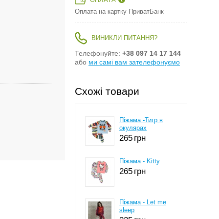
ОПЛАТА
Оплата на картку ПриватБанк
ВИНИКЛИ ПИТАННЯ?
Телефонуйте:
+38 097 14 17 144
або
ми самі вам зателефонуємо
Схожі товари
Піжама -Тигр в
окулярах
265
грн
Піжама - Kitty
265
грн
Піжама - Let me
sleep