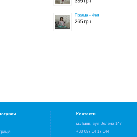
335
грн
Піжама - Фея
265
грн
истувач
Контакти
м.Львів, вул.Зелена 147
трація
+38 097 14 17 144