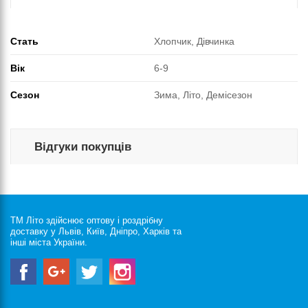
Стать
Хлопчик, Дівчинка
Вік
6-9
Сезон
Зима, Літо, Демісезон
Відгуки покупців
ТМ Літо здійснює оптову і роздрібну
доставку у Львів, Київ, Дніпро, Харків та
інші міста України.