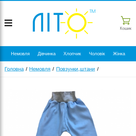
Кошик
Немовля
Дівчинка
Хлопчик
Чоловік
Жінка
Головна
Немовля
Повзунки,штани