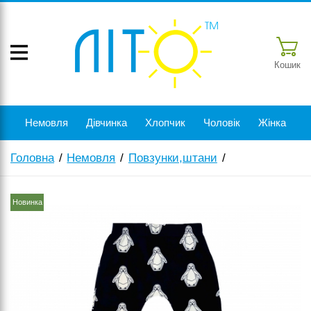
Кошик
Немовля
Дівчинка
Хлопчик
Чоловік
Жінка
Головна
Немовля
Повзунки,штани
Новинка