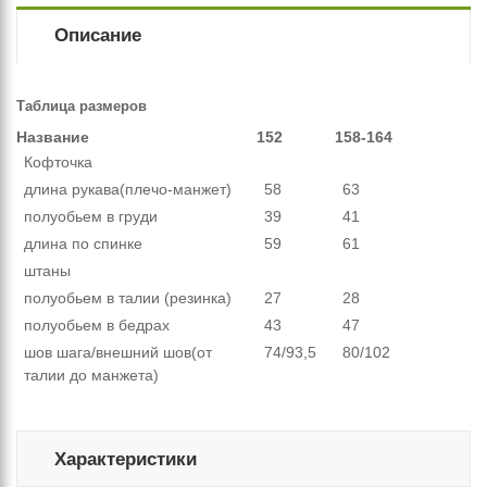
Описание
Таблица размеров
Название
152
158-164
Кофточка
длина рукава(плечо-манжет)
58
63
полуобьем в груди
39
41
длина по спинке
59
61
штаны
полуобьем в талии (резинка)
27
28
полуобьем в бедрах
43
47
шов шага/внешний шов(от
74/93,5
80/102
талии до манжета)
Характеристики