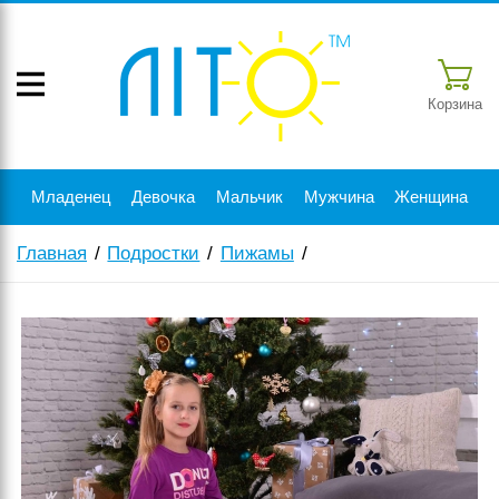
Корзина
Младенец
Девочка
Мальчик
Мужчина
Женщина
Главная
Подростки
Пижамы