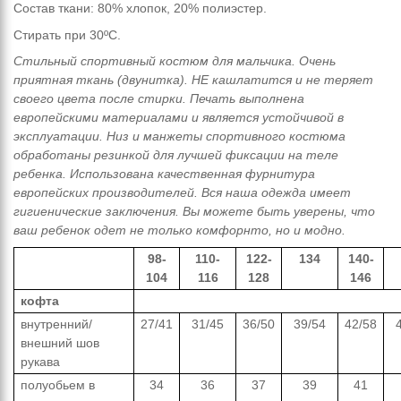
Состав ткани: 80%
хлопок
, 20% полиэстер.
Стирать при 30ºС.
Стильный спортивный костюм для мальчика. Очень
приятная ткань (двунитка). НЕ кашлатится и не теряет
своего цвета после стирки. Печать выполнена
европейскими материалами и является устойчивой в
эксплуатации. Низ и манжеты спортивного костюма
обработаны резинкой для лучшей фиксации на теле
ребенка. Использована качественная фурнитура
европейских производителей. Вся наша одежда имеет
гигиенические заключения. Вы можете быть уверены, что
ваш ребенок одет не только комфорнто, но и модно.
98-
110-
122-
134
140-
104
116
128
146
кофта
внутренний/
27/41
31/45
36/50
39/54
42/58
внешний шов
рукава
полуобьем в
34
36
37
39
41