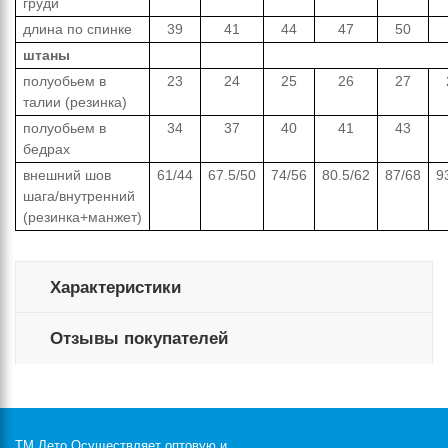
груди
длина по спинке
39
41
44
47
50
штаны
полуобьем в
23
24
25
26
27
талии (резинка)
полуобьем в
34
37
40
41
43
бедрах
внешний шов
61/44
67.5/50
74/56
80.5/62
87/68
9
шага/внутренний
(резинка+манжет)
Характеристики
Отзывы покупателей
ТМ Лето Осуществляет оптовую и