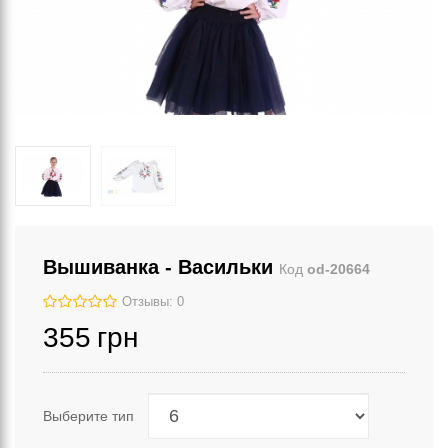
Вышиванка - Васильки
Код
od-20664
Отзывы: 0
355
грн
Выберите тип