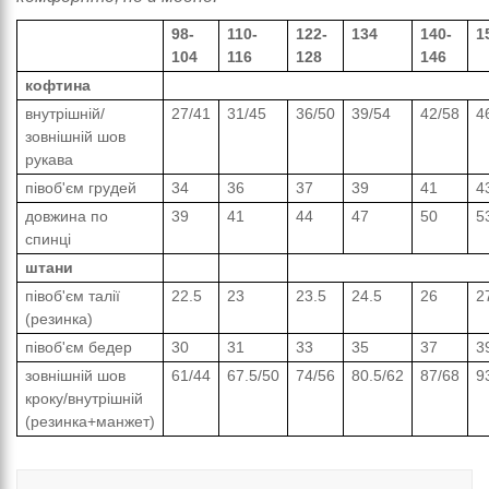
98-
110-
122-
134
140-
1
104
116
128
146
кофтина
внутрішній/
27/41
31/45
36/50
39/54
42/58
4
зовнішній шов
рукава
півоб'єм грудей
34
36
37
39
41
4
довжина по
39
41
44
47
50
5
спинці
штани
півоб'єм талії
22.5
23
23.5
24.5
26
2
(резинка)
півоб'єм бедер
30
31
33
35
37
3
зовнішній шов
61/44
67.5/50
74/56
80.5/62
87/68
9
кроку/внутрішній
(резинка+манжет)