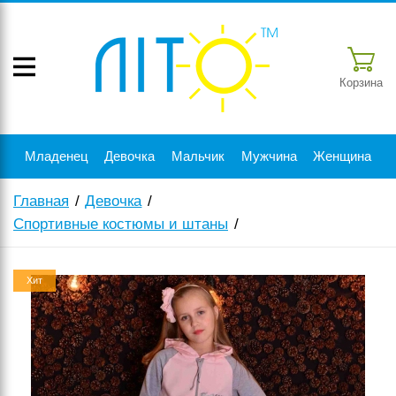
Корзина
Младенец
Девочка
Мальчик
Мужчина
Женщина
Главная
Девочка
Спортивные костюмы и штаны
Хит