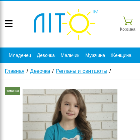
Корзина
Младенец
Девочка
Мальчик
Мужчина
Женщина
Главная
Девочка
Регланы и свитшоты
Новинка