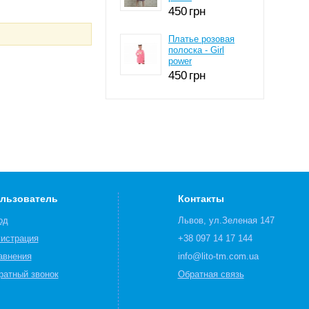
450
грн
Платье розовая
полоска - Girl
power
450
грн
льзователь
Контакты
од
Львов, ул.Зеленая 147
гистрация
+38 097 14 17 144
авнения
info@lito-tm.com.ua
ратный звонок
Обратная связь