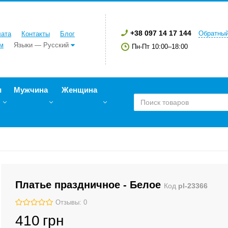
+38 097 14 17 144
Обратный
лата
Контакты
Блог
м
Языки — Русский
Пн-Пт 10:00–18:00
и
Мужчина
Женщина
Платье праздничное - Белое
Код
pl-23366
Отзывы: 0
410
грн