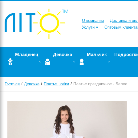
О компании
Доставка и оп
Услуги
Оптовым клиента
Младенец
Девочка
Мальчик
Подростк
Главная
Услуги
Девочка
Платья, юбки
Платье праздничное - Белое