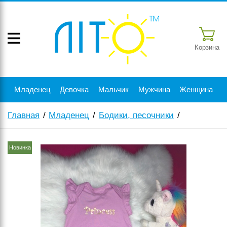
Корзина
Младенец
Девочка
Мальчик
Мужчина
Женщина
Главная
Младенец
Бодики, песочники
Новинка